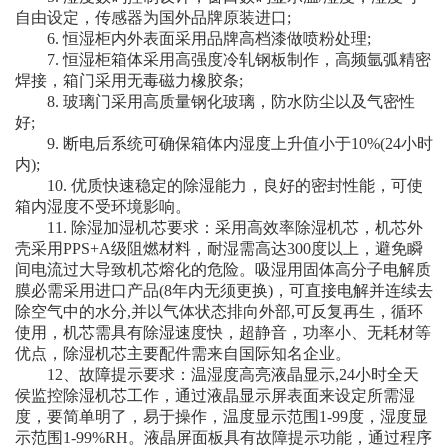
自由设定，传感器为国外品牌原装进口;
6. 恒湿柜内外表面采用品牌高档漆做喷粉处理;
7. 恒湿柜箱体采用高强度冷轧钢板制作，高频氩弧精密
焊接，箱门采用无毒磁力橡胶条;
8. 玻璃门采用高质量钢化玻璃，防水防尘以及气密性
好;
9. 断电后系统可确保箱体内湿度上升值小于10%(24小时
内);
10. 优质快速稳定的除湿能力，良好的密封性能，可使
箱内湿度不受环境影响。
11. 除湿加湿机芯要求：采用高效率除湿机芯，机芯外
壳采用PPS+A级阻燃材料，耐湿需高达300度以上，避免瞬
间电流过大导致机芯熔化的危险。吸湿用固体高分子电解质
膜必需采用进口产品(8年内无须更换)，可直接电解并连续去
除空气中的水分,并以气体状态排向外部,可反复再生，循环
使用，机芯需具有除湿速度快，超静音，功率小、无耗材等
优点，除湿机芯主要配件需来自国际知名企业。
12、故障提示要求：温湿度高亮液晶显示,24小时全天
侯监控除湿机芯工作，通过液晶显示屏表面来设定所需湿
度，要简单明了，易于操作，温度显示范围1-99度，湿度显
示范围1-99%RH。液晶屏面板具有故障提示功能，通过程序