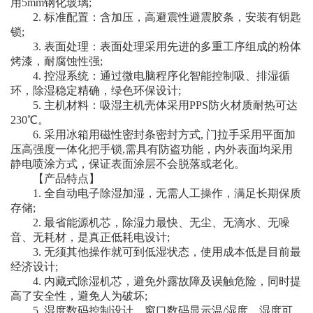
用5mm钢化玻璃;
2. 标准配置：含加压，高避震性避震胶条，安装有钥匙
锁;
3. 表面处理：表面处理采用先进的多重工序组成的粉体
烤漆，耐腐蚀性强;
4. 控湿系统：通过微电脑程序化智能控制吸、排湿循
环，除湿稳定精确，绿色环保设计;
5. 主机材料：吸湿主机壳体采用PPS防火材质耐热可达
230℃。
6. 采用冰箱用磁性密封条密封方式, 门拉手采用平面加
压高强度一体化把手锁,需具有防盗功能，内外表面均采用
静电喷涂方式，保证表面涂层不会脱落或老化。
【产品特点】
1. 全自动电子除湿加湿，无需人工操作，满足长期保质
存储;
2. 最省能源机芯，除湿力最快、无尘、无滴水、无噪
音、无耗材，是真正低耗电设计;
3. 无须其他操作就可到低湿状态，使用成本低是目前最
经济设计;
4. 内藏式除湿机芯，避免外露故障及误触危险，同时提
高了安全性，避免人为破坏;
5. 湿度数码控制设计，窗口数码显示温/湿度，湿度可