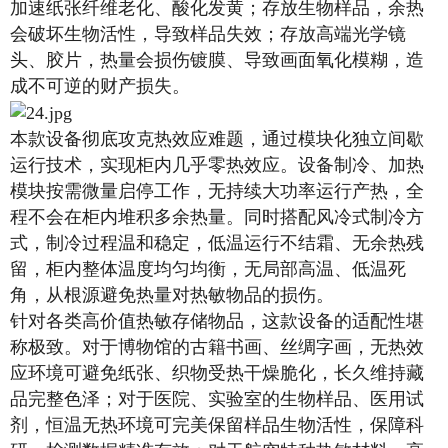
加速纸张纤维老化、酸化发黄；存放生物样品，余热
会破坏生物活性，导致样品失效；存放高端光学镜
头、胶片，热量会损伤镀膜、导致画面氧化模糊，造
成不可逆的财产损失。
本款设备彻底攻克热效应难题，通过模块化独立间歇
运行技术，实现柜内几乎零热效应。设备制冷、加热
模块按需微量启停工作，无持续大功率运行产热，全
程不会在柜内堆积多余热量。同时搭配风冷式制冷方
式，制冷过程温和稳定，低温运行不结霜、无余热残
留，柜内整体温度均匀均衡，无局部高温、低温死
角，从根源避免热量对热敏物品的损伤。
针对各类高价值热敏存储物品，这款设备的适配性堪
称极致。对于博物馆的古籍书画、丝绸字画，无热效
应环境可避免纸张、织物受热干燥脆化，长久维持藏
品完整色泽；对于医院、实验室的生物样品、医用试
剂，恒温无热环境可完美保留样品生物活性，保障科