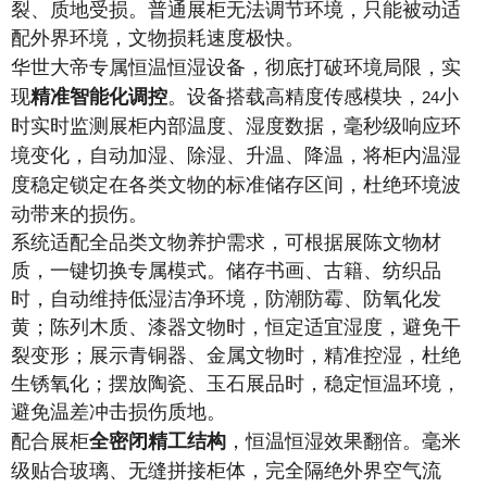
裂、质地受损。普通展柜无法调节环境，只能被动适
配外界环境，文物损耗速度极快。
华世大帝专属恒温恒湿设备，彻底打破环境局限，实
现
精准智能化调控
。设备搭载高精度传感模块，
小
24
时实时监测展柜内部温度、湿度数据，毫秒级响应环
境变化，自动加湿、除湿、升温、降温，将柜内温湿
度稳定锁定在各类文物的标准储存区间，杜绝环境波
动带来的损伤。
系统适配全品类文物养护需求，可根据展陈文物材
质，一键切换专属模式。储存书画、古籍、纺织品
时，自动维持低湿洁净环境，防潮防霉、防氧化发
黄；陈列木质、漆器文物时，恒定适宜湿度，避免干
裂变形；展示青铜器、金属文物时，精准控湿，杜绝
生锈氧化；摆放陶瓷、玉石展品时，稳定恒温环境，
避免温差冲击损伤质地。
配合展柜
全密闭精工结构
，恒温恒湿效果翻倍。毫米
级贴合玻璃、无缝拼接柜体，完全隔绝外界空气流